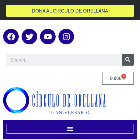
DONA AL CIRCULO DE ORELLANA
0
0,00
€