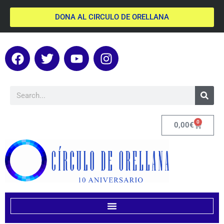
DONA AL CIRCULO DE ORELLANA
0
0,00
€